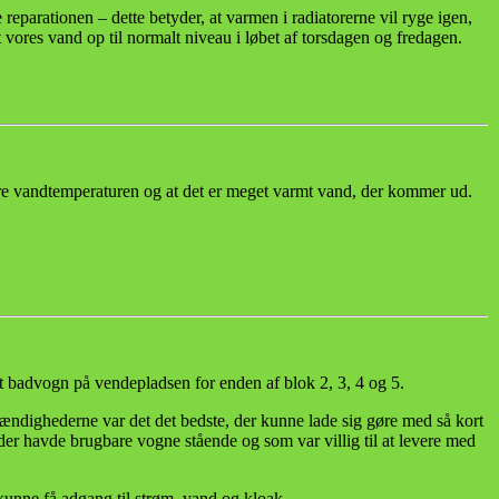
parationen – dette betyder, at varmen i radiatorerne vil ryge igen,
vores vand op til normalt niveau i løbet af torsdagen og fredagen.
ere vandtemperaturen og at det er meget varmt vand, der kommer ud.
t badvogn på vendepladsen for enden af blok 2, 3, 4 og 5.
mstændighederne var det det bedste, der kunne lade sig gøre med så kort
der havde brugbare vogne stående og som var villig til at levere med
 kunne få adgang til strøm, vand og kloak.