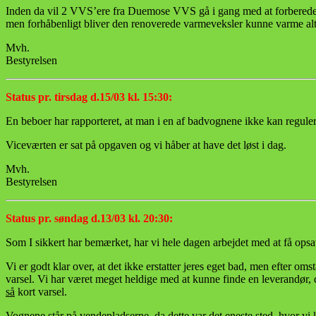
Inden da vil 2 VVS’ere fra Duemose VVS gå i gang med at forberede re
men forhåbenligt bliver den renoverede varmeveksler kunne varme alt 
Mvh.
Bestyrelsen
Status pr. tirsdag d.15/03 kl. 15:30:
En beboer har rapporteret, at man i en af badvognene ikke kan regul
Viceværten er sat på opgaven og vi håber at have det løst i dag.
Mvh.
Bestyrelsen
Status pr. søndag d.13/03 kl. 20:30:
Som I sikkert har bemærket, har vi hele dagen arbejdet med at få opsa
Vi er godt klar over, at det ikke erstatter jeres eget bad, men efter o
varsel. Vi har været meget heldige med at kunne finde en leverandør, 
så
kort varsel.
Vognene står på vendepladserne, da dette var det eneste sted, hvor vi