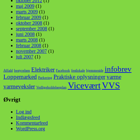
oktober 2012
(1)
maj 2009
(1)
marts 2009
(1)
februar 2009
(1)
oktober 2008
(1)
september 2008
(1)
juni 2008
(1)
marts 2008
(1)
februar 2008
(1)
november 2007
(1)
juli 2007
(1)
infobrev
Elektriker
Affald
bestyrelsen
Facebook
festlokale
hjemmeside
Loppemarked
Praktiske oplysninger
varme
Parkering
Vicevært
VVS
varmeveksler
Vedligeholdelsesplan
Øvrigt
Log ind
Indlægsfeed
Kommentarfeed
WordPress.org