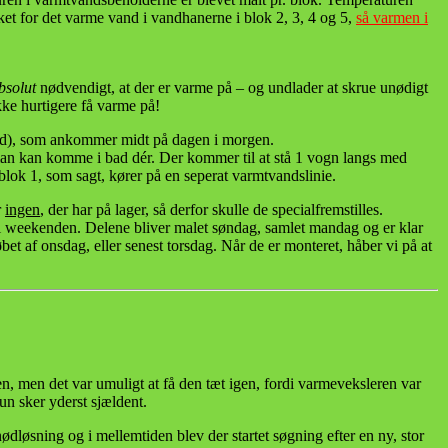
ukket for det varme vand i vandhanerne i blok 2, 3, 4 og 5,
så varmen i
bsolut
nødvendigt, at der er varme på – og undlader at skrue unødigt
ke hurtigere få varme på!
ænd), som ankommer midt på dagen i morgen.
 man kan komme i bad dér. Der kommer til at stå 1 vogn langs med
 blok 1, som sagt, kører på en seperat varmtvandslinie.
r
ingen
, der har på lager, så derfor skulle de specialfremstilles.
e i weekenden. Delene bliver malet søndag, samlet mandag og er klar
løbet af onsdag, eller senest torsdag. Når de er monteret, håber vi på at
, men det var umuligt at få den tæt igen, fordi varmeveksleren var
kun sker yderst sjældent.
dløsning og i mellemtiden blev der startet søgning efter en ny, stor