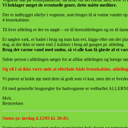
Vi beklager meget de eventuelle gener, dette måtte medføre.
Der er indbygget oliefyr i vognene, som bruges til at varme vandet op
4 brusekabiner.
Til hver afdeling er der en nøgle – en til herreafdelingen og en til d
Er nøglen væk, er badet i brug og man kan evt. kigge efter om der plad
dog, at der ikke er mere end 2 kabiner i brug ad gangen pr. afdeling.
Brug det varme vand med omhu, så vi alle kan få glæde af et va
Sidste person i afdelingen sørger for at aflåse afdelingen og hænge nø
Og vil I så ikke være søde at efterlade både brusekabine, afdelin
Vi prøver at holde øje med dem så godt som vi kan, men det er hverken 
Fil med generelle brugsregler for badvognene er vedhæftet ALLERN
Mvh.
Bestyrelsen
Status pr. lørdag d.12/03 kl. 20:45:
Varmeanlægget har været under overvågning hele dagen og temperatur