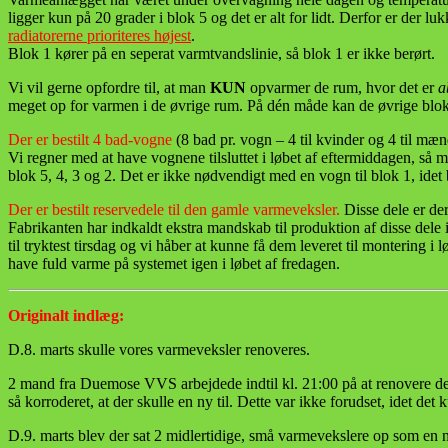
ligger kun på 20 grader i blok 5 og det er alt for lidt. Derfor er der l
radiatorerne prioriteres højest
.
Blok 1 kører på en seperat varmtvandslinie, så blok 1 er ikke berørt.
Vi vil gerne opfordre til, at man
KUN
opvarmer de rum, hvor det er
a
meget op for varmen i de øvrige rum. På dén måde kan de øvrige blok
Der er bestilt 4 bad-vogne
(8 bad pr. vogn – 4 til kvinder og 4 til m
Vi regner med at have vognene tilsluttet i løbet af eftermiddagen, så
blok 5, 4, 3 og 2. Det er ikke nødvendigt med en vogn til blok 1, idet
Der er bestilt reservedele til den gamle varmeveksler.
Disse dele er de
Fabrikanten har indkaldt ekstra mandskab til produktion af disse del
til tryktest tirsdag og vi håber at kunne få dem leveret til montering i 
have fuld varme på systemet igen i løbet af fredagen.
Originalt indlæg:
D.8. marts skulle vores varmeveksler renoveres.
2 mand fra Duemose VVS arbejdede indtil kl. 21:00 på at renovere den
så korroderet, at der skulle en ny til. Dette var ikke forudset, idet det 
D.9. marts blev der sat 2 midlertidige, små varmevekslere op som en nø