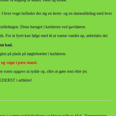
. I hver vogn befinder der sig en herre- og en dameafdeling med hver
ameafdelingen. Disse hænger i kælderen ved gavldøren.
s. For at fyret kan følge med til at varme vandet op, anbefales det
rmt bad.
glen på plads på nøglebrættet i kælderen.
g og vogn i pæn stand.
vores opgave at rydde op, eller at gøre rent efter jer.
EDERST i artiklen!
en i varmtvandsbeholderne er blevet målt pr. blok. Temperaturen