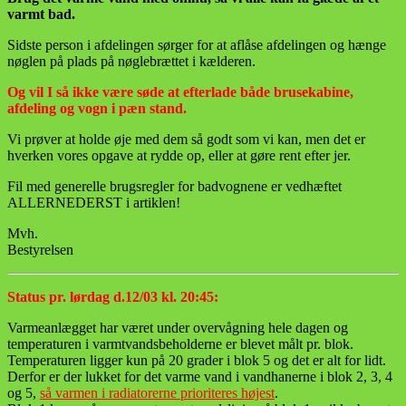
varmt bad.
Sidste person i afdelingen sørger for at aflåse afdelingen og hænge
nøglen på plads på nøglebrættet i kælderen.
Og vil I så ikke være søde at efterlade både brusekabine,
afdeling og vogn i pæn stand.
Vi prøver at holde øje med dem så godt som vi kan, men det er
hverken vores opgave at rydde op, eller at gøre rent efter jer.
Fil med generelle brugsregler for badvognene er vedhæftet
ALLERNEDERST i artiklen!
Mvh.
Bestyrelsen
Status pr. lørdag d.12/03 kl. 20:45:
Varmeanlægget har været under overvågning hele dagen og
temperaturen i varmtvandsbeholderne er blevet målt pr. blok.
Temperaturen ligger kun på 20 grader i blok 5 og det er alt for lidt.
Derfor er der lukket for det varme vand i vandhanerne i blok 2, 3, 4
og 5,
så varmen i radiatorerne prioriteres højest
.