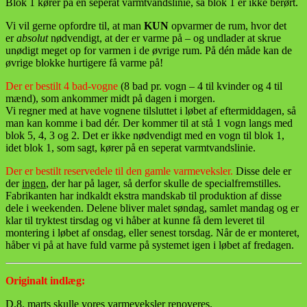
Blok 1 kører på en seperat varmtvandslinie, så blok 1 er ikke berørt.
Vi vil gerne opfordre til, at man
KUN
opvarmer de rum, hvor det
er
absolut
nødvendigt, at der er varme på – og undlader at skrue
unødigt meget op for varmen i de øvrige rum. På dén måde kan de
øvrige blokke hurtigere få varme på!
Der er bestilt 4 bad-vogne
(8 bad pr. vogn – 4 til kvinder og 4 til
mænd), som ankommer midt på dagen i morgen.
Vi regner med at have vognene tilsluttet i løbet af eftermiddagen, så
man kan komme i bad dér. Der kommer til at stå 1 vogn langs med
blok 5, 4, 3 og 2. Det er ikke nødvendigt med en vogn til blok 1,
idet blok 1, som sagt, kører på en seperat varmtvandslinie.
Der er bestilt reservedele til den gamle varmeveksler.
Disse dele er
der
ingen
, der har på lager, så derfor skulle de specialfremstilles.
Fabrikanten har indkaldt ekstra mandskab til produktion af disse
dele i weekenden. Delene bliver malet søndag, samlet mandag og er
klar til tryktest tirsdag og vi håber at kunne få dem leveret til
montering i løbet af onsdag, eller senest torsdag. Når de er monteret,
håber vi på at have fuld varme på systemet igen i løbet af fredagen.
Originalt indlæg:
D.8. marts skulle vores varmeveksler renoveres.