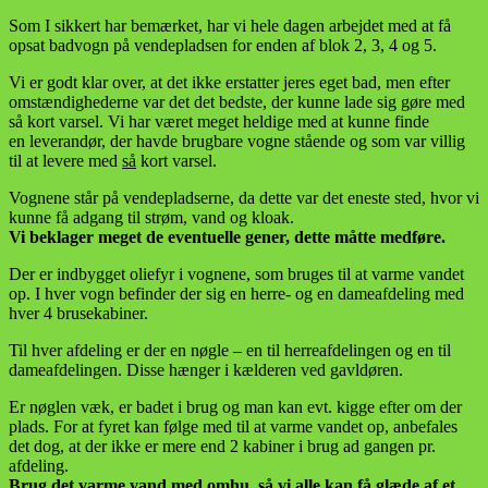
Som I sikkert har bemærket, har vi hele dagen arbejdet med at få
opsat badvogn på vendepladsen for enden af blok 2, 3, 4 og 5.
Vi er godt klar over, at det ikke erstatter jeres eget bad, men efter
omstændighederne var det det bedste, der kunne lade sig gøre med
så kort varsel. Vi har været meget heldige med at kunne finde
en leverandør, der havde brugbare vogne stående og som var villig
til at levere med
så
kort varsel.
Vognene står på vendepladserne, da dette var det eneste sted, hvor vi
kunne få adgang til strøm, vand og kloak.
Vi beklager meget de eventuelle gener, dette måtte medføre.
Der er indbygget oliefyr i vognene, som bruges til at varme vandet
op. I hver vogn befinder der sig en herre- og en dameafdeling med
hver 4 brusekabiner.
Til hver afdeling er der en nøgle – en til herreafdelingen og en til
dameafdelingen. Disse hænger i kælderen ved gavldøren.
Er nøglen væk, er badet i brug og man kan evt. kigge efter om der
plads. For at fyret kan følge med til at varme vandet op, anbefales
det dog, at der ikke er mere end 2 kabiner i brug ad gangen pr.
afdeling.
Brug det varme vand med omhu, så vi alle kan få glæde af et