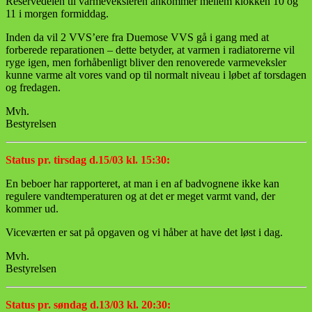
Reservedelen til varmeveksleren ankommer mellem klokken 10 og
11 i morgen formiddag.
Inden da vil 2 VVS’ere fra Duemose VVS gå i gang med at
forberede reparationen – dette betyder, at varmen i radiatorerne vil
ryge igen, men forhåbenligt bliver den renoverede varmeveksler
kunne varme alt vores vand op til normalt niveau i løbet af torsdagen
og fredagen.
Mvh.
Bestyrelsen
Status pr. tirsdag d.15/03 kl. 15:30:
En beboer har rapporteret, at man i en af badvognene ikke kan
regulere vandtemperaturen og at det er meget varmt vand, der
kommer ud.
Viceværten er sat på opgaven og vi håber at have det løst i dag.
Mvh.
Bestyrelsen
Status pr. søndag d.13/03 kl. 20:30: