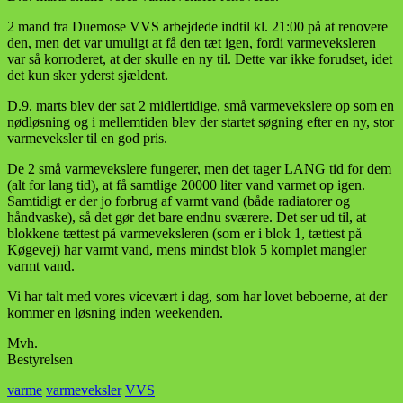
2 mand fra Duemose VVS arbejdede indtil kl. 21:00 på at renovere
den, men det var umuligt at få den tæt igen, fordi varmeveksleren
var så korroderet, at der skulle en ny til. Dette var ikke forudset, idet
det kun sker yderst sjældent.
D.9. marts blev der sat 2 midlertidige, små varmevekslere op som en
nødløsning og i mellemtiden blev der startet søgning efter en ny, stor
varmeveksler til en god pris.
De 2 små varmevekslere fungerer, men det tager LANG tid for dem
(alt for lang tid), at få samtlige 20000 liter vand varmet op igen.
Samtidigt er der jo forbrug af varmt vand (både radiatorer og
håndvaske), så det gør det bare endnu sværere. Det ser ud til, at
blokkene tættest på varmeveksleren (som er i blok 1, tættest på
Køgevej) har varmt vand, mens mindst blok 5 komplet mangler
varmt vand.
Vi har talt med vores vicevært i dag, som har lovet beboerne, at der
kommer en løsning inden weekenden.
Mvh.
Bestyrelsen
varme
varmeveksler
VVS