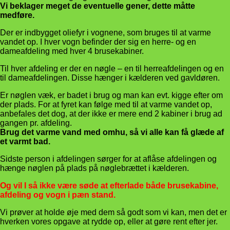
Vi beklager meget de eventuelle gener, dette måtte
medføre.
Der er indbygget oliefyr i vognene, som bruges til at varme
vandet op. I hver vogn befinder der sig en herre- og en
dameafdeling med hver 4 brusekabiner.
Til hver afdeling er der en nøgle – en til herreafdelingen og en
til dameafdelingen. Disse hænger i kælderen ved gavldøren.
Er nøglen væk, er badet i brug og man kan evt. kigge efter om
der plads. For at fyret kan følge med til at varme vandet op,
anbefales det dog, at der ikke er mere end 2 kabiner i brug ad
gangen pr. afdeling.
Brug det varme vand med omhu, så vi alle kan få glæde af
et varmt bad.
Sidste person i afdelingen sørger for at aflåse afdelingen og
hænge nøglen på plads på nøglebrættet i kælderen.
Og vil I så ikke være søde at efterlade både brusekabine,
afdeling og vogn i pæn stand.
Vi prøver at holde øje med dem så godt som vi kan, men det er
hverken vores opgave at rydde op, eller at gøre rent efter jer.