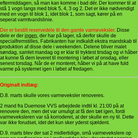
eftermiddagen, så man kan komme i bad dér. Der kommer til at
stå 1 vogn langs med blok 5, 4, 3 og 2. Det er ikke nødvendigt
med en vogn til blok 1, idet blok 1, som sagt, kører på en
seperat varmtvandslinie.
Der er bestilt reservedele til den gamle varmeveksler.
Disse
dele er der
ingen
, der har på lager, så derfor skulle de
specialfremstilles. Fabrikanten har indkaldt ekstra mandskab til
produktion af disse dele i weekenden. Delene bliver malet
søndag, samlet mandag og er klar til tryktest tirsdag og vi håber
at kunne få dem leveret til montering i løbet af onsdag, eller
senest torsdag. Når de er monteret, håber vi på at have fuld
varme på systemet igen i løbet af fredagen.
Originalt indlæg:
D.8. marts skulle vores varmeveksler renoveres.
2 mand fra Duemose VVS arbejdede indtil kl. 21:00 på at
renovere den, men det var umuligt at få den tæt igen, fordi
varmeveksleren var så korroderet, at der skulle en ny til. Dette
var ikke forudset, idet det kun sker yderst sjældent.
D.9. marts blev der sat 2 midlertidige, små varmevekslere op