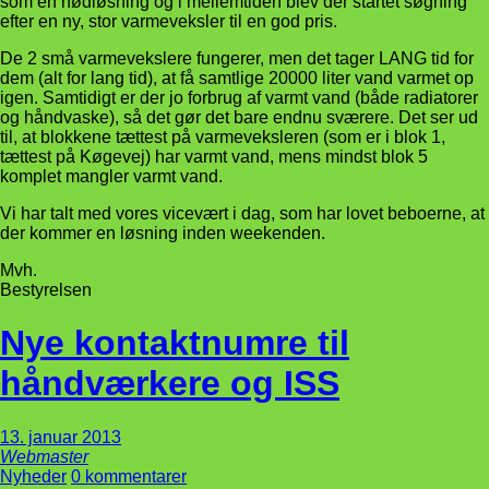
som en nødløsning og i mellemtiden blev der startet søgning
efter en ny, stor varmeveksler til en god pris.
De 2 små varmevekslere fungerer, men det tager LANG tid for
dem (alt for lang tid), at få samtlige 20000 liter vand varmet op
igen. Samtidigt er der jo forbrug af varmt vand (både radiatorer
og håndvaske), så det gør det bare endnu sværere. Det ser ud
til, at blokkene tættest på varmeveksleren (som er i blok 1,
tættest på Køgevej) har varmt vand, mens mindst blok 5
komplet mangler varmt vand.
Vi har talt med vores vicevært i dag, som har lovet beboerne, at
der kommer en løsning inden weekenden.
Mvh.
Bestyrelsen
Nye kontaktnumre til
håndværkere og ISS
13. januar 2013
Webmaster
Nyheder
0 kommentarer