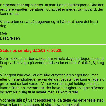
En beboer har rapporteret, at man i en af badvognene ikke kan
regulere vandtemperaturen og at det er meget varmt vand, der
kommer ud.
Viceværten er sat på opgaven og vi håber at have det løst i
dag.
Mvh.
Bestyrelsen
Status pr. søndag d.13/03 kl. 20:30:
Som I sikkert har bemærket, har vi hele dagen arbejdet med at
få opsat badvogn på vendepladsen for enden af blok 2, 3, 4 og
5.
Vi er godt klar over, at det ikke erstatter jeres eget bad, men
efter omstændighederne var det det bedste, der kunne lade sig
gøre med så kort varsel. Vi har været meget heldige med at
kunne finde en leverandør, der havde brugbare vogne stående
og som var villig til at levere med
så
kort varsel.
Vognene står på vendepladserne, da dette var det eneste sted,
hvor vi kunne få adgang til strøm, vand og kloak.