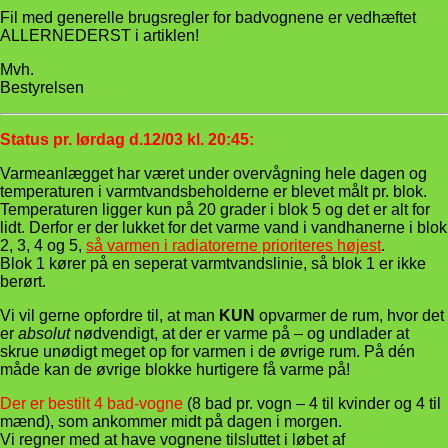
Fil med generelle brugsregler for badvognene er vedhæftet
ALLERNEDERST i artiklen!
Mvh.
Bestyrelsen
Status pr. lørdag d.12/03 kl. 20:45:
Varmeanlægget har været under overvågning hele dagen og
temperaturen i varmtvandsbeholderne er blevet målt pr. blok.
Temperaturen ligger kun på 20 grader i blok 5 og det er alt for
lidt. Derfor er der lukket for det varme vand i vandhanerne i blok
2, 3, 4 og 5,
så varmen i radiatorerne prioriteres højest
.
Blok 1 kører på en seperat varmtvandslinie, så blok 1 er ikke
berørt.
Vi vil gerne opfordre til, at man
KUN
opvarmer de rum, hvor det
er
absolut
nødvendigt, at der er varme på – og undlader at
skrue unødigt meget op for varmen i de øvrige rum. På dén
måde kan de øvrige blokke hurtigere få varme på!
Der er bestilt 4 bad-vogne
(8 bad pr. vogn – 4 til kvinder og 4 til
mænd), som ankommer midt på dagen i morgen.
Vi regner med at have vognene tilsluttet i løbet af