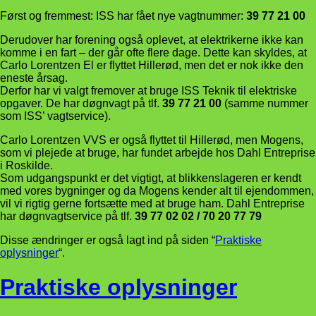
Først og fremmest: ISS har fået nye vagtnummer:
39 77 21 00
Derudover har forening også oplevet, at elektrikerne ikke kan
komme i en fart – der går ofte flere dage. Dette kan skyldes, at
Carlo Lorentzen El er flyttet Hillerød, men det er nok ikke den
eneste årsag.
Derfor har vi valgt fremover at bruge ISS Teknik til elektriske
opgaver. De har døgnvagt på tlf.
39 77 21 00
(samme nummer
som ISS’ vagtservice).
Carlo Lorentzen VVS er også flyttet til Hillerød, men Mogens,
som vi plejede at bruge, har fundet arbejde hos Dahl Entreprise
i Roskilde.
Som udgangspunkt er det vigtigt, at blikkenslageren er kendt
med vores bygninger og da Mogens kender alt til ejendommen,
vil vi rigtig gerne fortsætte med at bruge ham. Dahl Entreprise
har døgnvagtservice på tlf.
39 77 02 02 / 70 20 77 79
Disse ændringer er også lagt ind på siden “
Praktiske
oplysninger
“.
Praktiske oplysninger